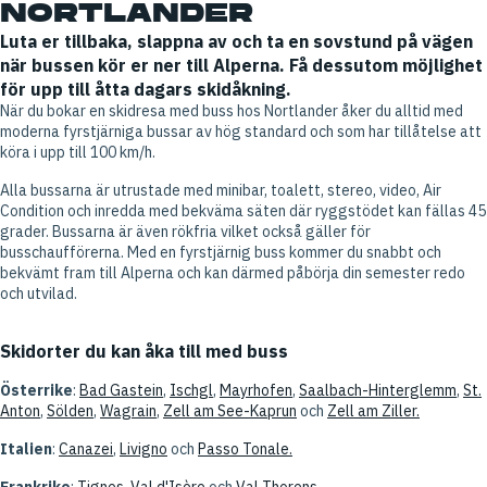
NORTLANDER
Luta er tillbaka, slappna av och ta en sovstund på vägen
när bussen kör er ner till Alperna. Få dessutom möjlighet
för upp till åtta dagars skidåkning.
När du bokar en skidresa med buss hos Nortlander åker du alltid med
moderna fyrstjärniga bussar av hög standard och som har tillåtelse att
köra i upp till 100 km/h.
Alla bussarna är utrustade med minibar, toalett, stereo, video, Air
Condition och inredda med bekväma säten där ryggstödet kan fällas 45
grader. Bussarna är även rökfria vilket också gäller för
busschaufförerna. Med en fyrstjärnig buss kommer du snabbt och
bekvämt fram till Alperna och kan därmed påbörja din semester redo
och utvilad.
Skidorter du kan åka till med buss
Österrike
:
Bad Gastein
,
Ischgl
,
Mayrhofen
,
Saalbach-Hinterglemm
,
St.
Anton
,
Sölden
,
Wagrain
,
Zell am See-Kaprun
och
Zell am Ziller.
Italien
:
Canazei
,
Livigno
och
Passo Tonale.