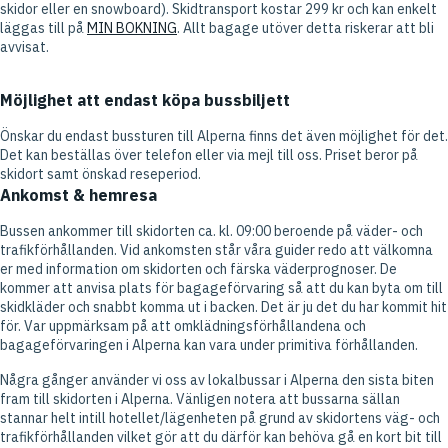
skidor eller en snowboard). Skidtransport kostar 299 kr och kan enkelt
läggas till på
MIN BOKNING
. Allt bagage utöver detta riskerar att bli
avvisat.
Möjlighet att endast köpa bussbiljett
Önskar du endast bussturen till Alperna finns det även möjlighet för det.
Det kan beställas över telefon eller via mejl till oss. Priset beror på
skidort samt önskad reseperiod.
Ankomst & hemresa
Bussen ankommer till skidorten ca. kl. 09:00 beroende på väder- och
trafikförhållanden. Vid ankomsten står våra guider redo att välkomna
er med information om skidorten och färska väderprognoser. De
kommer att anvisa plats för bagageförvaring så att du kan byta om till
skidkläder och snabbt komma ut i backen. Det är ju det du har kommit hit
för. Var uppmärksam på att omklädningsförhållandena och
bagageförvaringen i Alperna kan vara under primitiva förhållanden.
Några gånger använder vi oss av lokalbussar i Alperna den sista biten
fram till skidorten i Alperna. Vänligen notera att bussarna sällan
stannar helt intill hotellet/lägenheten på grund av skidortens väg- och
trafikförhållanden vilket gör att du därför kan behöva gå en kort bit till