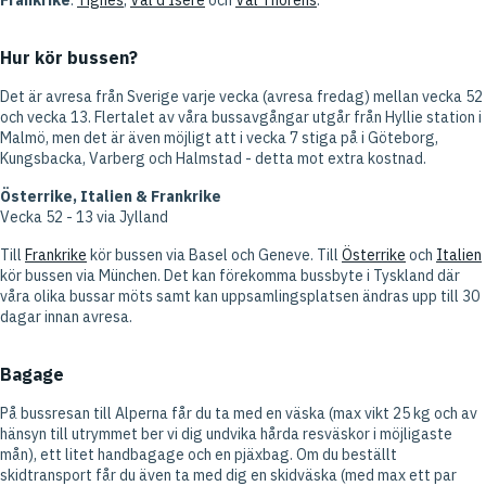
Frankrike
:
Tignes
,
Val d'Isère
och
Val Thorens
.
Hur kör bussen?
Det är avresa från Sverige varje vecka (avresa fredag) mellan vecka 52
och vecka 13. Flertalet av våra bussavgångar utgår från Hyllie station i
Malmö, men det är även möjligt att i vecka 7 stiga på i Göteborg,
Kungsbacka, Varberg och Halmstad - detta mot extra kostnad.
Österrike, Italien & Frankrike
Vecka 52 - 13 via Jylland
Till
Frankrike
kör bussen via Basel och Geneve. Till
Österrike
och
Italien
kör bussen via München. Det kan förekomma bussbyte i Tyskland där
våra olika bussar möts samt kan uppsamlingsplatsen ändras upp till 30
dagar innan avresa.
Bagage
På bussresan till Alperna får du ta med en väska (max vikt 25 kg och av
hänsyn till utrymmet ber vi dig undvika hårda resväskor i möjligaste
mån), ett litet handbagage och en pjäxbag. Om du beställt
skidtransport får du även ta med dig en skidväska (med max ett par