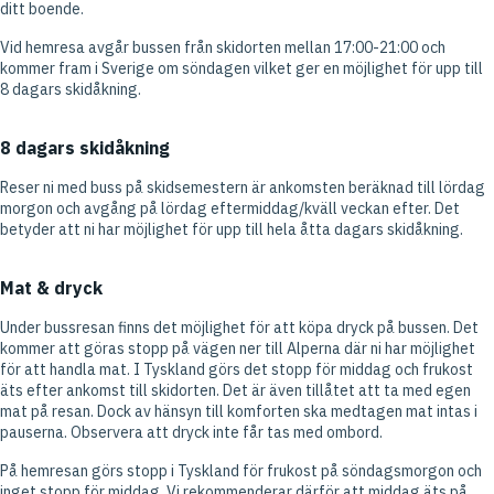
ditt boende.
Vid hemresa avgår bussen från skidorten mellan 17:00-21:00 och
kommer fram i Sverige om söndagen vilket ger en möjlighet för upp till
8 dagars skidåkning.
8 dagars skidåkning
Reser ni med buss på skidsemestern är ankomsten beräknad till lördag
morgon och avgång på lördag eftermiddag/kväll veckan efter. Det
betyder att ni har möjlighet för upp till hela åtta dagars skidåkning.
Mat & dryck
Under bussresan finns det möjlighet för att köpa dryck på bussen. Det
kommer att göras stopp på vägen ner till Alperna där ni har möjlighet
för att handla mat. I Tyskland görs det stopp för middag och frukost
äts efter ankomst till skidorten. Det är även tillåtet att ta med egen
mat på resan. Dock av hänsyn till komforten ska medtagen mat intas i
pauserna. Observera att dryck inte får tas med ombord.
På hemresan görs stopp i Tyskland för frukost på söndagsmorgon och
inget stopp för middag. Vi rekommenderar därför att middag äts på