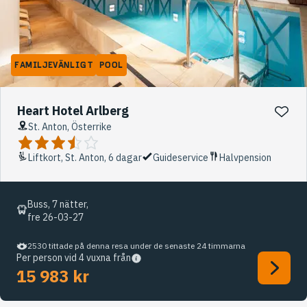
FAMILJEVÄNLIGT
POOL
Heart Hotel Arlberg
St. Anton, Österrike
Liftkort, St. Anton, 6 dagar
Guideservice
Halvpension
Buss, 7 nätter,
fre 26-03-27
2530 tittade på denna resa under de senaste 24 timmarna
Per person vid 4 vuxna från
15 983 kr