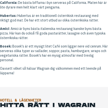
California:
De bästa biffarna i byn serveras på California. Maten här är
lite dyrare men helt klart värt pengarna.
Hubertus:
Hubertus är en traditionell österrikisk restaurang med
riktigt god mat. De har ett stort utbud av olika österrikiska rätter.
Amici
: Amici är byns bästa italienska restaurang kanske byns bästa
pizza. Här kan du också få goda pastarätter, lasagne och även typiska
österrikiska rätter.
Bosek:
Bosek's är ett mysigt litet Café som ligger nere vid cenrum. Här
serveras olika typer av sallader, soppor, pasta, hamburgare, wraps och
vegetariska rätter. Bosek's har en mysig atmosfär med trevlig
personal.
Oavsett vilket så hälsar Wagrain dig välkommen med ett leende på
läpparna!
HOTELL & LÄGENHETER
HITTA RÄTT I WAGRAIN