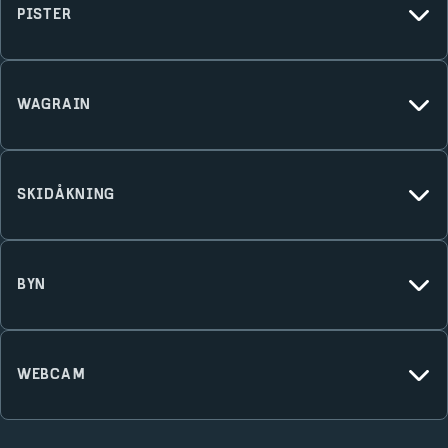
PISTER
Blå pister
275
km
WAGRAIN
Röda pister
390
km
Antal liftar
271
Svarta pister
95
km
SKIDÅKNING
Liftkapacitet
370 000
per timme
Offpist
Barn
Längsta nedfart
10
km
BYN
Nybörjare
Fun-park
Charm
Erfarna
WEBCAM
Shopping
Experter
Griessenkareck
Afterski