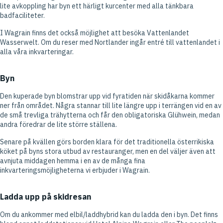
lite avkoppling har byn ett härligt kurcenter med alla tänkbara
badfaciliteter.
I Wagrain finns det också möjlighet att besöka Vattenlandet
Wasserwelt. Om du reser med Nortlander ingår entré till vattenlandet i
alla våra inkvarteringar.
Byn
Den kuperade byn blomstrar upp vid fyratiden när skidåkarna kommer
ner från området. Några stannar till lite längre upp i terrängen vid en av
de små trevliga trähytterna och får den obligatoriska Glühwein, medan
andra föredrar de lite större ställena.
Senare på kvällen görs borden klara för det traditionella österrikiska
köket på byns stora utbud av restauranger, men en del väljer även att
avnjuta middagen hemma i en av de många fina
inkvarteringsmöjligheterna vi erbjuder i Wagrain.
Ladda upp på skidresan
Om du ankommer med elbil/laddhybrid kan du ladda den i byn. Det finns