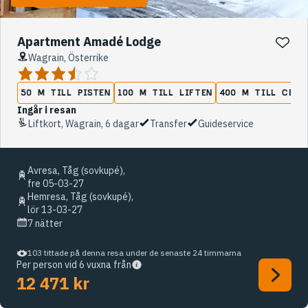
Apartment Amadé Lodge
Wagrain, Österrike
50 M TILL PISTEN
100 M TILL LIFTEN
400 M TILL CENT
Ingår i resan
Liftkort, Wagrain, 6 dagar
Transfer
Guideservice
Avresa, Tåg (sovkupé),
fre 05-03-27
Hemresa, Tåg (sovkupé),
lör 13-03-27
7 nätter
103 tittade på denna resa under de senaste 24 timmarna
Per person vid 6 vuxna från
12 471 kr