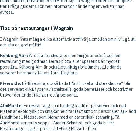
bland annat laddstationer vid Hotel Alpina Wagrain eller The people'z
Bar. Fråga guiderna för mer information när de ringer veckan innan
avresa.
Tips på restauranger i Wagrain
I Wagrain finns många olika alternativ attt välja emellan om ni vill gå ut
och äta en god måltid.
Kühberg Alm:
Är ett afterskiställe men fungerar också som en
restaurang med god mat. Deras pizza eller spareribs är mycket
populära. Kühberg Alm är också ett riktigt bra lunchställe där de
serverar lunchmeny till ett förnuftigt pris.
Riverside:
På Riverside, också kallat "Schnitzel and steakhouse”, blir
det serverat olika typer av schnitsel‘s, goda barnrätter och kötträtter.
Utöver det är det riktigt trevlig personal.
AlmMonte:
En restaurang som har hög kvalitét på service och mat.
Maten är ekologisk och smakar helt fantastiskt och personalen är klädd
i traditionell klädsel som bidrar med en österrikisk stämning. På
AlmMonte serveras soppa , Wiener Schnitzel och goda biffar.
Restaurangen ligger precis vid Flying Mozart liften.