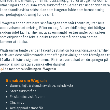
Området är barnvänligt men har också möjlighet för att ge mor och far
utmaningar i det 210 km stora skidområdet. Barnen kan under tiden vara
i den skandinaviska skidskolan som fungerar både som barnpassning
och pedagogisk träning för de små.
I Wagrain är det inte bara skidåkningen som står i centrum, utan hela
upplevelsen runtomkring. Efter en dag full av skidåkning i det härliga
skidområdet kan familjen njuta av en mängd restauranger och caféer
som erbjuder både lokala delikatesser och måltider som barnen
kommer att älska.
Wagrain har länge varit en favoritdestination för skandinaviska familjer,
tack vare dess välkomnande atmosfär, gästvänlighet och förmågan att
få alla att känna sig som hemma. Bli inte överraskad om du springer på
personal som pratar svenska eller danska!
Läs mer om skidåkningen i Wagrain
5 snabba om Wagrain
Barnvänligt & skandinavisk barnskidskola
Stort skidområde
En skandinavisk favorit
Charmigt
Avslappnad atmosfär