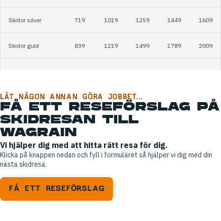
Skidor silver
719
1019
1259
1449
1609
Skidor guld
839
1219
1499
1789
2009
Skidor platin
969
1339
1589
1849
2109
Skidor och pjäxor
LÅT NÅGON ANNAN GÖRA JOBBET...
319
449
559
669
749
FÅ ETT RESEFÖRSLAG PÅ
bronze u. 7 år
SKIDRESAN TILL
WAGRAIN
Skidor och pjäxor
389
579
749
909
1029
bronze (7 - 14 år)
Vi hjälper dig med att hitta rätt resa för dig.
Klicka på knappen nedan och fyll i formuläret så hjälper vi dig med din
nästa skidresa.
Skidor och pjäxor
729
999
1249
1459
1649
bronze
FÅ ETT RESEFÖRSLAG
Skidor och pjäxor
859
1189
1469
1709
1899
silver