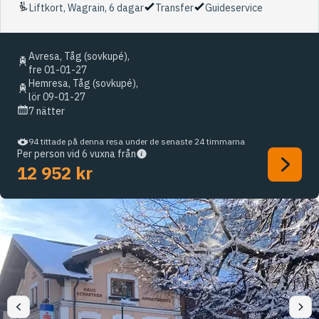
Liftkort, Wagrain, 6 dagar
Transfer
Guideservice
Avresa, Tåg (sovkupé),
fre 01-01-27
Hemresa, Tåg (sovkupé),
lör 09-01-27
7 nätter
94 tittade på denna resa under de senaste 24 timmarna
Per person vid 6 vuxna från
12 952 kr