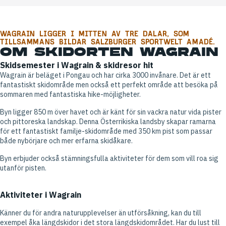
WAGRAIN LIGGER I MITTEN AV TRE DALAR, SOM
TILLSAMMANS BILDAR SALZBURGER SPORTWELT AMADÉ.
OM SKIDORTEN WAGRAIN
Skidsemester i Wagrain & skidresor hit
Wagrain är beläget i Pongau och har cirka 3000 invånare. Det är ett
fantastiskt skidområde men också ett perfekt område att besöka på
sommaren med fantastiska hike-möjligheter.
Byn ligger 850 m över havet och är känt för sin vackra natur vida pister
och pittoreska landskap. Denna Österrikiska landsby skapar ramarna
för ett fantastiskt familje-skidområde med 350 km pist som passar
både nybörjare och mer erfarna skidåkare.
Byn erbjuder också stämningsfulla aktiviteter för dem som vill roa sig
utanför pisten.
Aktiviteter i Wagrain
Känner du för andra naturupplevelser än utförsåkning, kan du till
exempel åka längdskidor i det stora längdskidområdet. Har du lust till