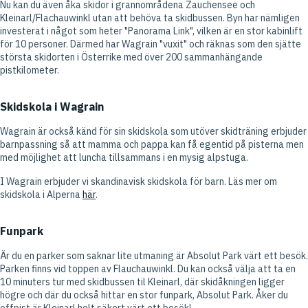
Nu kan du även åka skidor i grannområdena Zauchensee och
Kleinarl/Flachauwinkl utan att behöva ta skidbussen. Byn har nämligen
investerat i något som heter "Panorama Link", vilken är en stor kabinlift
för 10 personer. Därmed har Wagrain "vuxit" och räknas som den sjätte
största skidorten i Österrike med över 200 sammanhängande
pistkilometer.
Skidskola i Wagrain
Wagrain är också känd för sin skidskola som utöver skidträning erbjuder
barnpassning så att mamma och pappa kan få egentid på pisterna men
med möjlighet att luncha tillsammans i en mysig alpstuga.
I Wagrain erbjuder vi skandinavisk skidskola för barn. Läs mer om
skidskola i Alperna
här
.
Funpark
Är du en parker som saknar lite utmaning är Absolut Park värt ett besök.
Parken finns vid toppen av Flauchauwinkl. Du kan också välja att ta en
10 minuters tur med skidbussen til Kleinarl, där skidåkningen ligger
högre och där du också hittar en stor funpark, Absolut Park. Åker du
offpist är Kleinarl helt säkert värt ett besök!