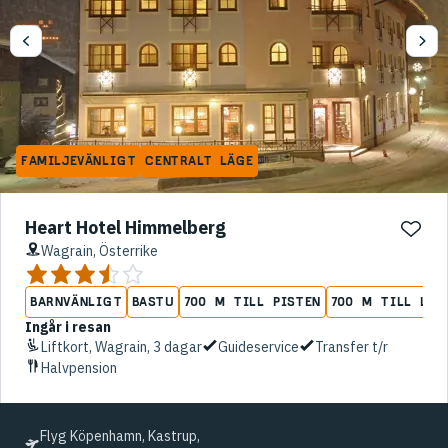
FAMILJEVÄNLIGT
CENTRALT LÄGE
Heart Hotel Himmelberg
Wagrain, Österrike
BARNVÄNLIGT
BASTU
700 M TILL PISTEN
700 M TILL LIF
Ingår i resan
Liftkort, Wagrain, 3 dagar
Guideservice
Transfer t/r
Halvpension
Flyg Köpenhamn, Kastrup,