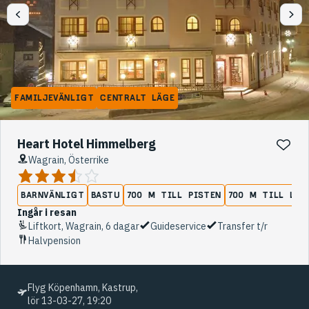
FAMILJEVÄNLIGT
CENTRALT LÄGE
Heart Hotel Himmelberg
Wagrain, Österrike
BARNVÄNLIGT
BASTU
700 M TILL PISTEN
700 M TILL LIF
Ingår i resan
Liftkort, Wagrain, 6 dagar
Guideservice
Transfer t/r
Halvpension
Flyg Köpenhamn, Kastrup,
lör 13-03-27, 19:20