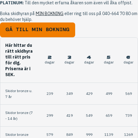
PLATINUM:
Till den mycket erfarna åkaren som även vill åka offpist.
Boka skidhyran på
MIN BOKNING
eller ring till oss på 040-664 70 80 om
du behöver hjälp.
GÅ TILL MIN BOKNING
Här hittar du
rätt skidhyra
till rätt pris
2
3
4
5
6
dagar
dagar
dagar
dagar
dagar
för dig.
Priserna är i
SEK.
Skidor bronze u.
239
349
429
499
569
7 år
Skidor bronze (7
299
419
549
659
739
- 14 år)
Skidor bronze
579
849
999
1139
1269