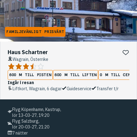
FAMILJEVÄNLIGT
PRISVÄRT
Haus Schartner
Wagrain, Österrike
600 M TILL PISTEN
600 M TILL LIFTEN
0 M TILL CENTR
Ingår i resan
Liftkort, Wagrain, 6 dagar
Guideservice
Transfer t/r
Flyg Köpenhamn, Kastrup,
lör 13-03-27, 19:20
Flyg Salzburg,
lör 20-03-27, 21:20
7 nätter