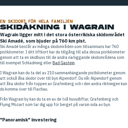
Offpist
Grafenberg
Restauranger i skidområdet
Snowboard
EN SKIDORT FÖR HELA FAMILJEN
SKIDÅKNING I WAGRAIN
Restauranger i byn
Wagrain ligger mitt i det stora österrikiska skidområdet
Ski Amadé, som bjuder på 760 km pist.
Ski Amadé består av många skidområden som tillsammans har 760
pistkilometer. I ditt liftkort har du tillgång till alla dessa pistkilometer
genom att ta en skidbuss till de andra närliggande skidområdena som
till exempel Schladming eller
Bad Gastein
.
I Wagrain kan du ta del av 210 sammanhängande pistkilometer genom
att också åka skidor över till byn Alpendorf. Du når Alpendorf genom
att åka skidor från toppen av Grafenberg och i den andra riktningen kan
du komma över till Flachau.
Från Wagrain by kan du ta en av de två huvudliftar, Grafenberg och
Flying Mozart som tar dig upp för berget på varsin sida av byn.
"Panoramisk" investering