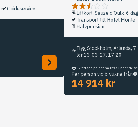
r
Guideservice
Liftkort, Sauze d'Oulx, 6 da
Transport till Hotel Monte 
Halvpension
Flyg Stockholm, Arlanda, 7 
lör 13-03-27, 17:20
32 tittade på denna resa under de 
Per person vid 6 vuxna från
14 914 kr