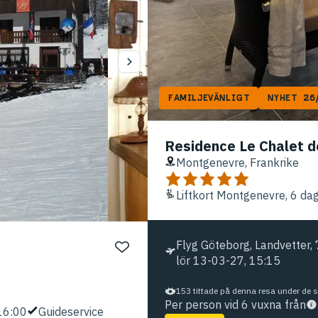
FAMILJEVÄNLIGT
NYHET 26
Residence Le Chalet d
Montgenevre, Frankrike
Liftkort Montgenevre, 6 da
Flyg Göteborg, Landvetter, 7
lör 13-03-27, 15:15
153 tittade på denna resa under de
Per person vid 6 vuxna från
 16:00
Guideservice