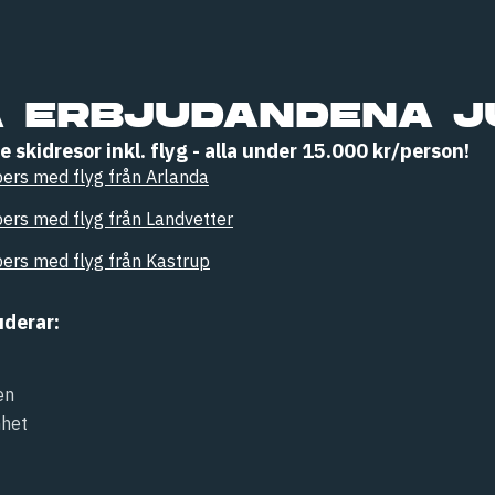
A ERBJUDANDENA J
te skidresor inkl. flyg - alla under 15.000 kr/person!
pers med flyg från Arlanda
pers med flyg från Landvetter
pers med flyg från Kastrup
uderar:
en
nhet