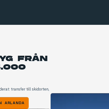
YG FRÅN
.000
rat: transfer till skidorten,
ÅN ARLANDA