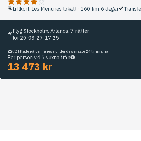
Liftkort, Les Menuires lokalt - 160 km, 6 dagar
Transfe
Flyg Stockholm, Arlanda, 7 nätter,
lör 20-03-27, 17:25
72 tittade på denna resa under de senaste 24 timmarna
Per person vid 6 vuxna från
13 473 kr