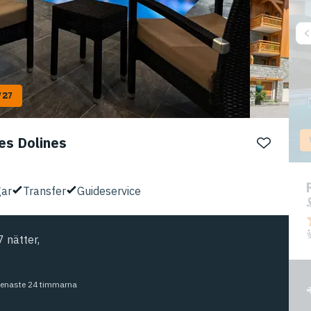
/27
es Dolines
gar
Transfer
Guideservice
 nätter,
 senaste 24 timmarna