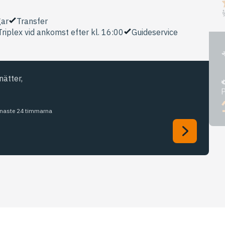
gar
Transfer
Triplex vid ankomst efter kl. 16:00
Guideservice
nätter,
P
senaste 24 timmarna