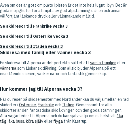
Även om det är gott om plats i pisten är det inte helt lugnt i byn. Det är
goda möjligheter för att njuta av god alpstämning och en och annan
välförtjänt läskande dryck eller välsmakande måltid.
Se skidresor till Frankrike vecka 3
Se skidresor till Österrike vecka 3
Se skidresor till Italien vecka 3
Skidresa med familj eller vänner vecka 3
En skidresa till Alperna är det perfekta sättet att
samla familjen
eller
vännerna
som älskar skidåkning. Som alltid bjuder Alperna på ett
enastående sceneri, vacker natur och fantastik gemenskap.
Hur kommer jag till Alperna vecka 3?
När du reser på skidsemester med Nortlander kan du välja mellan en rad
skidorter i
Österrike
,
Frankrike
och
Italien
. Gemensamt för alla
skidorter är den fantastiska skidåkningen och den goda stämningen.
Alla vägar leder till Alperna och du kan själv välja om du helst vill
åka
tåg
,
åka buss
,
köra själv
eller
flyga
från Kastrup.