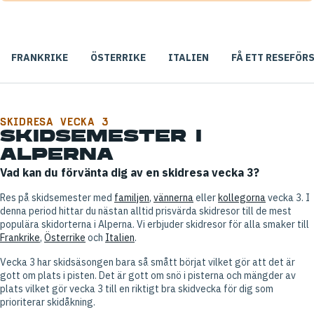
FRANKRIKE
ÖSTERRIKE
ITALIEN
FÅ ETT RESEFÖR
SKIDRESA VECKA 3
SKIDSEMESTER I
ALPERNA
Vad kan du förvänta dig av en skidresa vecka 3?
Res på skidsemester med
familjen
,
vännerna
eller
kollegorna
vecka 3. I
denna period hittar du nästan alltid prisvärda skidresor till de mest
populära skidorterna i Alperna. Vi erbjuder skidresor för alla smaker till
Frankrike
,
Österrike
och
Italien
.
Vecka 3 har skidsäsongen bara så smått börjat vilket gör att det är
gott om plats i pisten. Det är gott om snö i pisterna och mängder av
plats vilket gör vecka 3 till en riktigt bra skidvecka för dig som
prioriterar skidåkning.