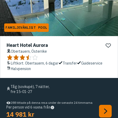
FAMILJEVÄNLIGT
POOL
Heart Hotel Aurora
Obertauern, Österrike
Liftkort. Obertauern, 6 dagar
Transfer
Guideservice
Halvpension
Tåg (sovkupé), 7 nätter,
fre 15-01-27
288 tittade på denna resa under de senaste 24 timmarna
Per person vid 6 vuxna från
14 981 kr