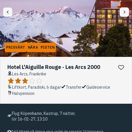
PRISVÄRT
NÄRA PISTEN
Hotel L'Aiguille Rouge - Les Arcs 2000
Les Arcs, Frankrike
Liftkort, Paradiski, 6 dagar
Transfer
Guideservice
Halvpension
Flyg Köpenhamn, Kastrup, 7 nätter,
lör 16-01-27, 13:10
163 tittade på denna resa under de senaste 24 timmarna