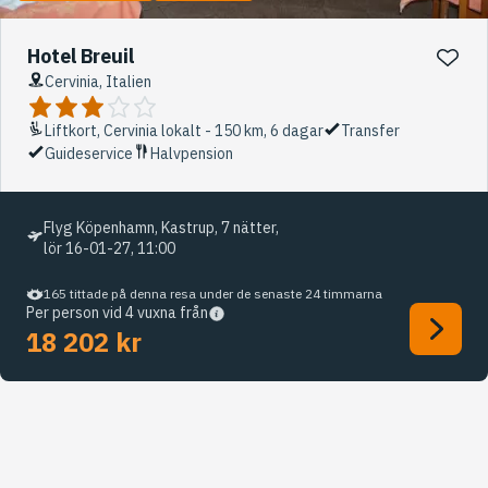
Hotel Breuil
Cervinia, Italien
Liftkort, Cervinia lokalt - 150 km, 6 dagar
Transfer
Guideservice
Halvpension
Flyg Köpenhamn, Kastrup, 7 nätter,
lör 16-01-27, 11:00
165 tittade på denna resa under de senaste 24 timmarna
Per person vid 4 vuxna från
18 202 kr