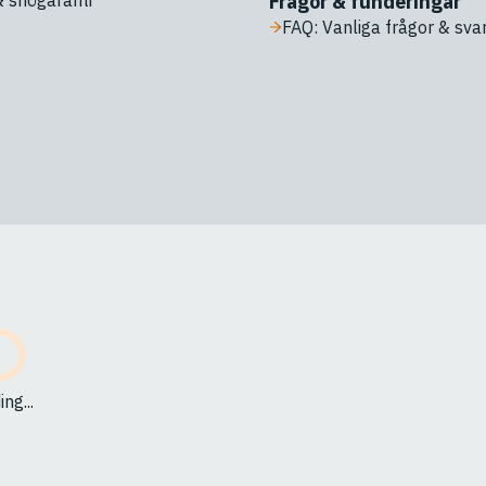
& snögaranti
Frågor & funderingar
FAQ: Vanliga frågor & sva
ng...