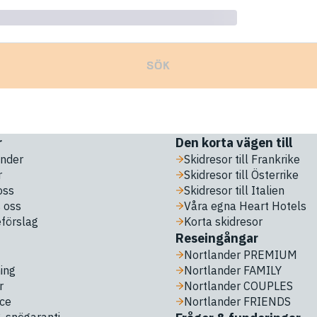
SÖK
r
Den korta vägen till
nder
Skidresor till Frankrike
r
Skidresor till Österrike
oss
Skidresor till Italien
 oss
Våra egna Heart Hotels
eförslag
Korta skidresor
Reseingångar
Nortlander PREMIUM
ing
Nortlander FAMILY
r
Nortlander COUPLES
ice
Nortlander FRIENDS