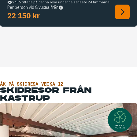
2456 tittade på denna resa under de senaste 24 timmarna
Per person vid 8 vuxna från
22 150 kr
ÅK PÅ SKIDRESA VECKA 12
SKIDRESOR FRÅN
KASTRUP