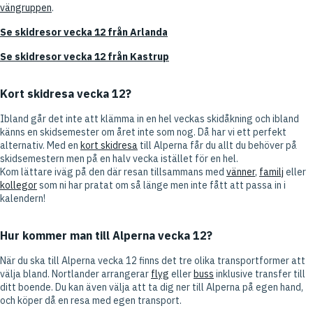
vängruppen
.
Se skidresor vecka 12 från Arlanda
Se skidresor vecka 12 från Kastrup
Kort skidresa vecka 12?
Ibland går det inte att klämma in en hel veckas skidåkning och ibland
känns en skidsemester om året inte som nog. Då har vi ett perfekt
alternativ. Med en
kort skidresa
till Alperna får du allt du behöver på
skidsemestern men på en halv vecka istället för en hel.
Kom lättare iväg på den där resan tillsammans med
vänner
,
familj
eller
kollegor
som ni har pratat om så länge men inte fått att passa in i
kalendern!
Hur kommer man till Alperna vecka 12?
När du ska till Alperna vecka 12 finns det tre olika transportformer att
välja bland. Nortlander arrangerar
flyg
eller
buss
inklusive transfer till
ditt boende. Du kan även välja att ta dig ner till Alperna på egen hand,
och köper då en resa med egen transport.