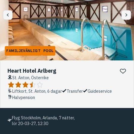
FAMILJEVÄNLIGT
POOL
Heart Hotel Arlberg
St. Anton, Österrike
Liftkort, St. Anton, 6 dagar
Transfer
Guideservice
Halvpension
Flyg Stockholm, Arlanda, 7 nätter,
lör 20-03-27, 12:30