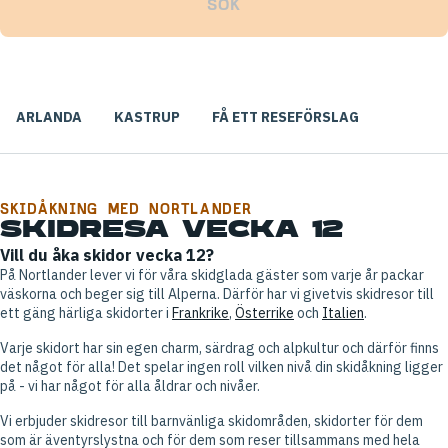
SÖK
ARLANDA
KASTRUP
FÅ ETT RESEFÖRSLAG
SKIDÅKNING MED NORTLANDER
SKIDRESA VECKA 12
Vill du åka skidor vecka 12?
På Nortlander lever vi för våra skidglada gäster som varje år packar
väskorna och beger sig till Alperna. Därför har vi givetvis skidresor till
ett gäng härliga skidorter i
Frankrike
,
Österrike
och
Italien
.
Varje skidort har sin egen charm, särdrag och alpkultur och därför finns
det något för alla! Det spelar ingen roll vilken nivå din skidåkning ligger
på - vi har något för alla åldrar och nivåer.
Vi erbjuder skidresor till barnvänliga skidområden, skidorter för dem
som är äventyrslystna och för dem som reser tillsammans med hela