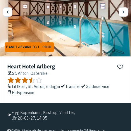
FAMILJEVÄNLIGT
POOL
Heart Hotel Arlberg
St. Anton, Österrike
Liftkort, St. Anton, 6 dagar
Transfer
Guideservice
Halvpension
Flyg Köpenhamn, Kastrup, 7 nätter,
lör 20-03-27, 14:05
2456 tittade på denna resa under de senaste 24 timmarna